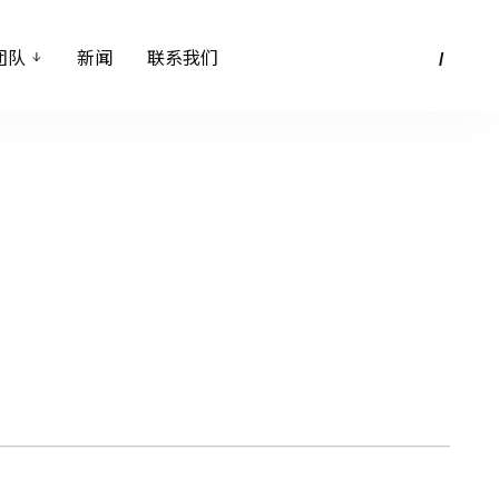
团
队
新
闻
联
系
我
们
EN
简